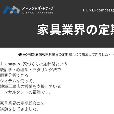
HOME
i-compa
家具業界の定
HOME
新着情報
家具業界の定期総会にて講演してきました・
i-compass家づくりの羅針盤という
統計学・心理学・ラダリング法で
顧客分析できる
システムを使って、
地域工務店の営業を支援している
コンサルタントの福浦です。
家具業界の定期総会にて
講演をしてきました。