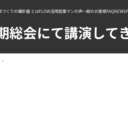
ss家づくりの羅針盤 とは
FLOW
活用営業マンの声
一般のお客様
FAQ
NEWS
期総会にて講演して
・・