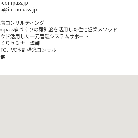
i-compass.jp
ra@i-compass.jp
工務店コンサルティング
i-compass家づくりの羅針盤を活用した住宅営業メソッド
クラウド活用した一元管理システムサポート
家づくりセミナー講師
住宅FC、VC本部構築コンサル
の他