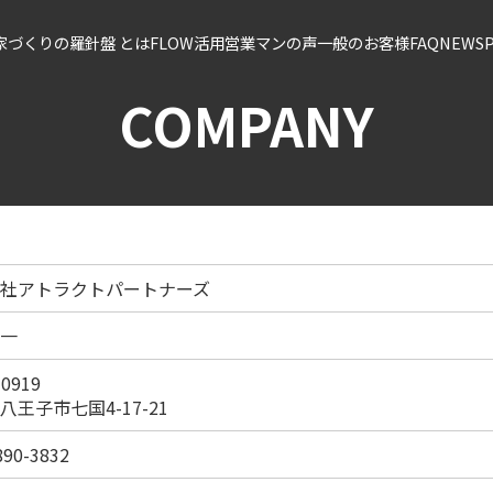
ss家づくりの羅針盤 とは
FLOW
活用営業マンの声
一般のお客様
FAQ
NEWS
COMPANY
社アトラクトパートナーズ
祐一
0919
八王子市七国4-17-21
890-3832